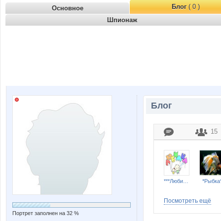
Блог
( 0 )
Основное
Шпионаж
Блог
15
***Любимка***
*Рыбка
Посмотреть ещё
Портрет заполнен на 32 %