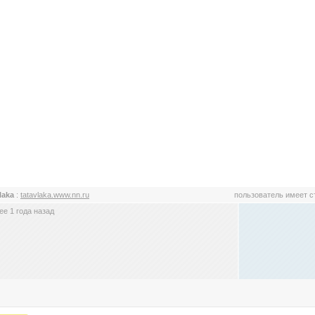
vlaka
:
tatavlaka.www.nn.ru
пользователь имеет 
е 1 года назад