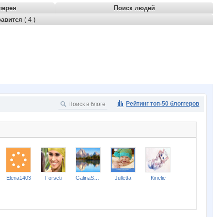
лерея
Поиск людей
равится
( 4 )
Рейтинг топ-50 блоггеров
Elena1403
Forseti
GalinaSem
Julletta
Kinelie