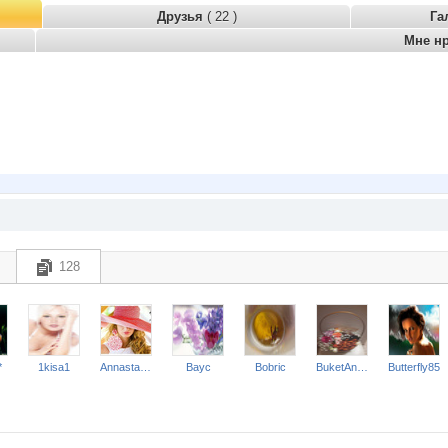
Друзья
( 22 )
Га
Мне н
128
*
1kisa1
Annastasiay
Bayc
Bobric
BuketAnna
Butterfly85