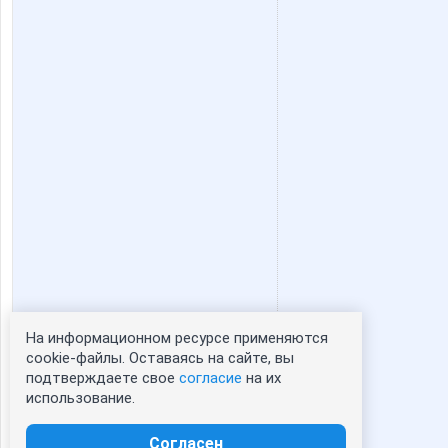
козерожик
крем
Герда*
Хасеки Х
Марина-Ирина
Мыш
Тинатина
Тоня 2
На информационном ресурсе применяются
Статистика портрета:
cookie-файлы. Оставаясь на сайте, вы
подтверждаете свое
согласие
на их
сейчас просматривают портрет - 0
использование.
зарегистрированные пользователи
посетившие портрет за 7 дней - 0
Согласен