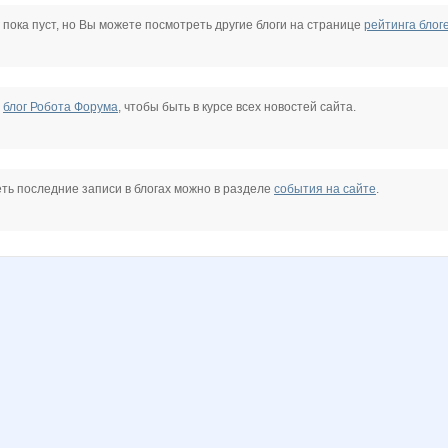
krol
Lamie
LisenokM
Lonza
Miledy
N@T@LK@
Naatka
 пока пуст, но Вы можете посмотреть другие блоги на странице
рейтинга блог
on1985
Pristavochka
Rakushka
Shark1
Swetik52
T@maris
TAFIKA
е
блог Робота Форума
, чтобы быть в курсе всех новостей сайта.
0
anaida
androlena
anela2005
annyne
confessa*
dina79
ть последние записи в блогах можно в разделе
события на сайте
.
a
ksenya3
la-Belle
lepe$tok
lukoyanova
lusa
manyafe
amarina
or-ange
solomal
spirulkina
striped snake
sweetnata
triniti123